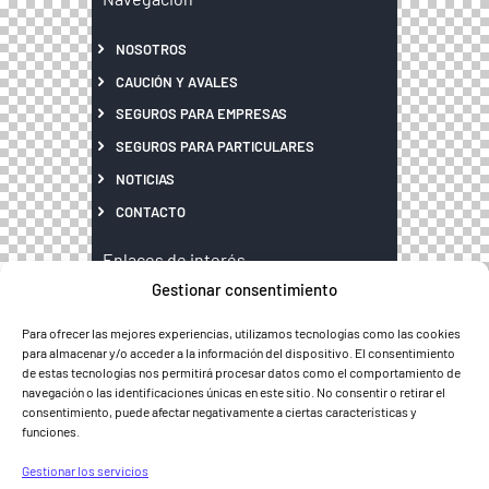
NOSOTROS
CAUCIÓN Y AVALES
SEGUROS PARA EMPRESAS
SEGUROS PARA PARTICULARES
NOTICIAS
CONTACTO
Enlaces de interés
Gestionar consentimiento
MAPA WEB
Para ofrecer las mejores experiencias, utilizamos tecnologías como las cookies
AVISO LEGAL
para almacenar y/o acceder a la información del dispositivo. El consentimiento
de estas tecnologías nos permitirá procesar datos como el comportamiento de
POLÍTICA DE PRIVACIDAD
navegación o las identificaciones únicas en este sitio. No consentir o retirar el
POLÍTICA DE COOKIES
consentimiento, puede afectar negativamente a ciertas características y
funciones.
Gestionar los servicios